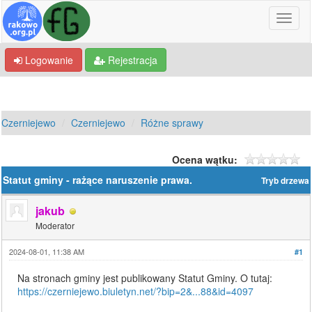
Logowanie
Rejestracja
Czerniejewo
Czerniejewo
Różne sprawy
Ocena wątku:
Statut gminy - rażące naruszenie prawa.
Tryb drzewa
jakub
Moderator
2024-08-01, 11:38 AM
#1
Na stronach gminy jest publikowany Statut Gminy. O tutaj:
https://czerniejewo.biuletyn.net/?bip=2&...88&id=4097