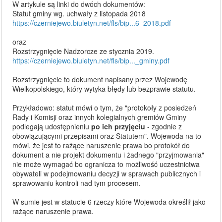
W artykule są linki do dwóch dokumentów:
Statut gminy wg. uchwały z listopada 2018
https://czerniejewo.biuletyn.net/fls/bip...6_2018.pdf
oraz
Rozstrzygnięcie Nadzorcze ze stycznia 2019.
https://czerniejewo.biuletyn.net/fls/bip..._gminy.pdf
Rozstrzygnięcie to dokument napisany przez Wojewodę
Wielkopolskiego, który wytyka błędy lub bezprawie statutu.
Przykładowo: statut mówi o tym, że "protokoły z posiedzeń
Rady i Komisji oraz innych kolegialnych gremiów Gminy
podlegają udostępnieniu
po ich przyjęciu
- zgodnie z
obowiązującymi przepisami oraz Statutem". Wojewoda na to
mówi, że jest to rażące naruszenie prawa bo protokół do
dokument a nie projekt dokumentu i żadnego "przyjmowania"
nie może wymagać bo ogranicza to możliwość uczestnictwa
obywateli w podejmowaniu decyzji w sprawach publicznych i
sprawowaniu kontroli nad tym procesem.
W sumie jest w statucie 6 rzeczy które Wojewoda określił jako
rażące naruszenie prawa.