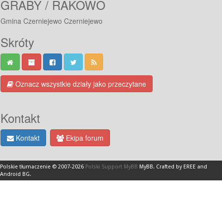
GRABY / RAKOWO
Gmina Czerniejewo Czerniejewo
Skróty
Oznacz wszystkie działy jako przeczytane
Kontakt
Kontakt
Ekipa forum
Polskie tłumaczenie © 2007-2026
Polski Support MyBB
MyBB
.
Crafted by EREE
and
Android BG
.