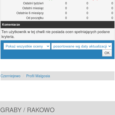
Ostatni tydzień
0
0
0
Ostatni miesiąc
0
0
0
Ostatnie 6 miesięcy
0
0
0
Od początku
0
0
0
Komentarze
Ten użytkownik w tej chwili nie posiada ocen spełniających podane
kryteria.
Czerniejewo
Profil Malgosia
GRABY / RAKOWO