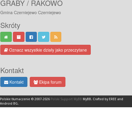
GRABY / RAKOWO
Gmina Czerniejewo Czerniejewo
Skróty
Oznacz wszystkie działy jako przeczytane
Kontakt
Kontakt
Ekipa forum
Polskie tłumaczenie © 2007-2026
Polski Support MyBB
MyBB
.
Crafted by EREE
and
Android BG
.