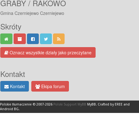
GRABY / RAKOWO
Gmina Czerniejewo Czerniejewo
Skróty
Oznacz wszystkie działy jako przeczytane
Kontakt
Kontakt
Ekipa forum
Polskie tłumaczenie © 2007-2026
Polski Support MyBB
MyBB
.
Crafted by EREE
and
Android BG
.