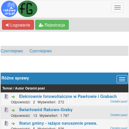
Logowanie
Rejestracja
Czerniejewo
Czerniejewo
Różne sprawy
Temat
/
Autor
Ostatni post
Elektrownie fotowoltaiczne w Pawłowie i Grabach
2
272
Światłowód Rakowo-Graby
13
1 797
Statut gminy - rażące naruszenie prawa.
5
926