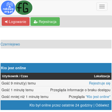
Logowanie
Rejestracja
Czerniejewo
Kto jest online
Użytkownik
Czas
Lokalizacja
Gość
9 minut(y) temu
Rejestruje się
Gość
1 minutę temu
Przegląda informacje o braku dostępu
Gość
mniej niż 1 minutę temu
Przegląda
"Kto jest online"
Kto był online przez ostatnie 24 godziny
|
Odśwież