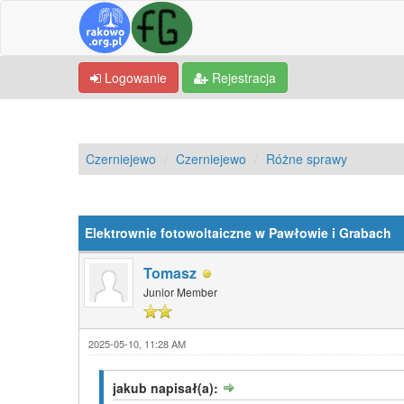
Logowanie
Rejestracja
Czerniejewo
Czerniejewo
Różne sprawy
0 głosów - średnia: 0
1
2
3
4
5
Elektrownie fotowoltaiczne w Pawłowie i Grabach
Tomasz
Junior Member
2025-05-10, 11:28 AM
jakub napisał(a):