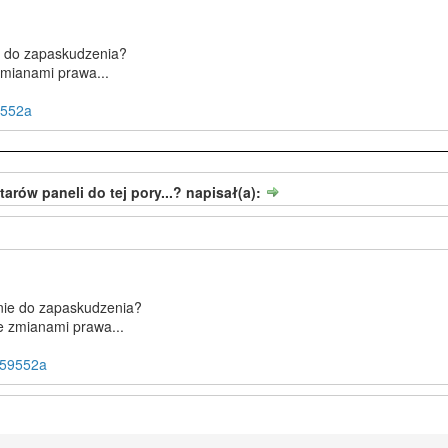
ie do zapaskudzenia?
zmianami prawa...
9552a
rów paneli do tej pory...? napisał(a):
inie do zapaskudzenia?
e zmianami prawa...
2759552a