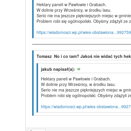
Hektary paneli w Pawłowie i Grabach.
W dolinie przy Wrześnicy, w środku lasu.
Serio nie ma jeszcze piękniejszych miejsc w gmin
Problem robi się ogólnopolski. Obyśmy zdążyli ze 
https://wiadomosci.wp.pl/wies-obstawiona...99275
Tomasz No i co tam? Jakoś nie widać tych hekta
jakub napisał(a):
Hektary paneli w Pawłowie i Grabach.
W dolinie przy Wrześnicy, w środku lasu.
Serio nie ma jeszcze piękniejszych miejsc w gm
Problem robi się ogólnopolski. Obyśmy zdążyli z
https://wiadomosci.wp.pl/wies-obstawiona...99