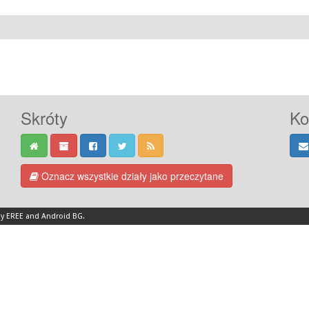
Skróty
Ko
Oznacz wszystkie działy jako przeczytane
by EREE
and
Android BG
.