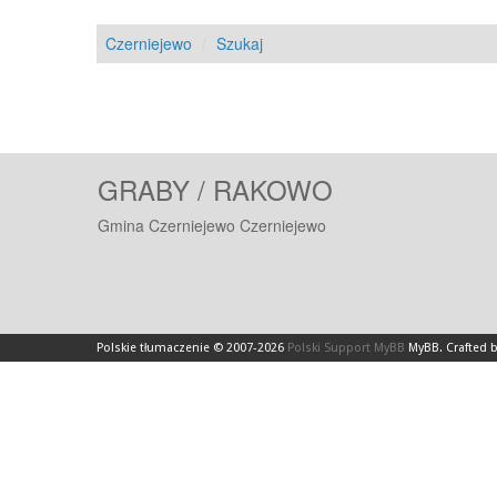
Czerniejewo
Szukaj
GRABY / RAKOWO
Gmina Czerniejewo Czerniejewo
Polskie tłumaczenie © 2007-2026
Polski Support MyBB
MyBB
.
Crafted 