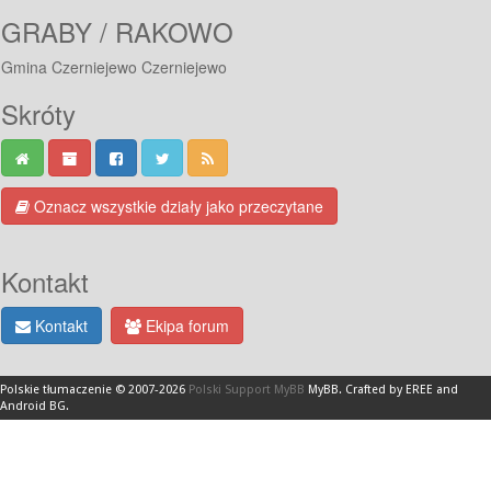
GRABY / RAKOWO
Gmina Czerniejewo Czerniejewo
Skróty
Oznacz wszystkie działy jako przeczytane
Kontakt
Kontakt
Ekipa forum
Polskie tłumaczenie © 2007-2026
Polski Support MyBB
MyBB
.
Crafted by EREE
and
Android BG
.