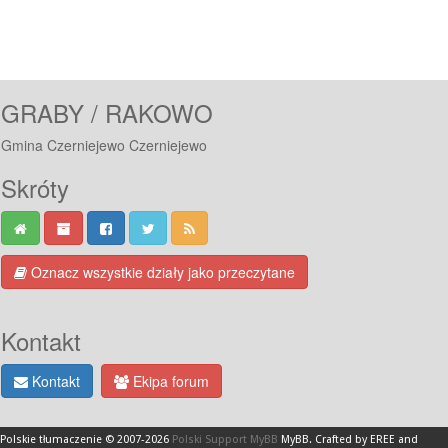
GRABY / RAKOWO
Gmina Czerniejewo Czerniejewo
Skróty
Oznacz wszystkie działy jako przeczytane
Kontakt
Kontakt
Ekipa forum
Polskie tłumaczenie © 2007-2026
Polski Support MyBB
MyBB
.
Crafted by EREE
and